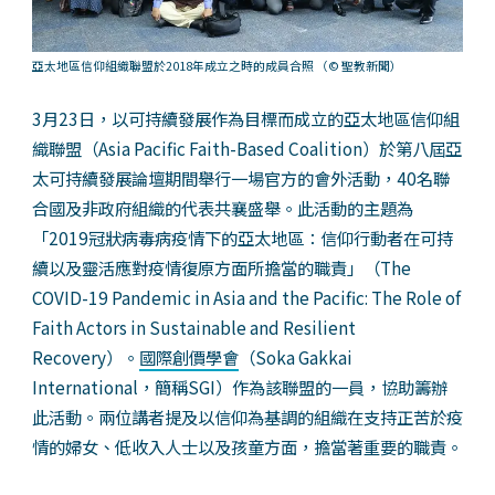
亞太地區信仰組織聯盟於2018年成立之時的成員合照
（© 聖教新聞）
3月23日，以可持續發展作為目標而成立的亞太地區信仰組
織聯盟（Asia Pacific Faith-Based Coalition）於第八屆亞
太可持續發展論壇期間舉行一場官方的會外活動，40名聯
合國及非政府組織的代表共襄盛舉。此活動的主題為
「2019冠狀病毒病疫情下的亞太地區：信仰行動者在可持
續以及靈活應對疫情復原方面所擔當的職責」（The
COVID-19 Pandemic in Asia and the Pacific: The Role of
Faith Actors in Sustainable and Resilient
Recovery）。
國際創價學會
（Soka Gakkai
International，簡稱SGI）作為該聯盟的一員，協助籌辦
此活動。兩位講者提及以信仰為基調的組織在支持正苦於疫
情的婦女、低收入人士以及孩童方面，擔當著重要的職責。