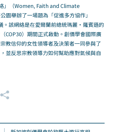
en, Faith and Climate
爾頓公園舉辦了一場題為「促進多方協作」
ation）的會議。該網絡是在愛爾蘭前總統瑪麗・羅賓遜的
（COP30）期間正式啟動。創價學會國際廣
同宗教信仰的女性領導者及決策者一同參與了
係，並反思宗教領導力如何幫助應對氣候與自
新加坡創價學會於妝藝大遊行亮相