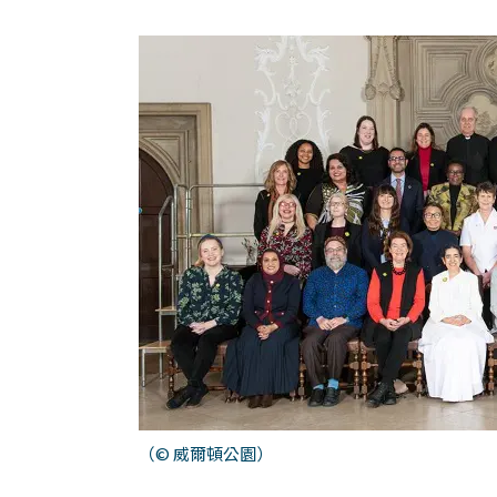
（
©
威爾頓公園）