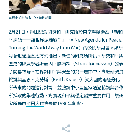
專題小組討論會
（© 聖教新聞）
2月21日，
戶田紀念國際和平研究所
於東京舉辦題為「新和
平綱領——讓世界遠離戰爭」（A New Agenda for Peace:
Turning the World Away from War）的公開研討會。該研
討會也通過直播方式播出。新任的研究所所長、研究和平與
歷史的挪威學者斯泰因・滕內松（Stein Tønnesson）發表
了開幕致辭。在探討和平與安全的第一環節中，高級研究員
賀凱與基思・克勞斯（Keith Krause）就大國的兩極分化
所帶來的問題進行討論，並強調中小型國家通過協調與合作
所採取的集體行動，對實現和平與穩定發揮重要作用。該研
究所是由
池田大作
會長於1996年創辦。