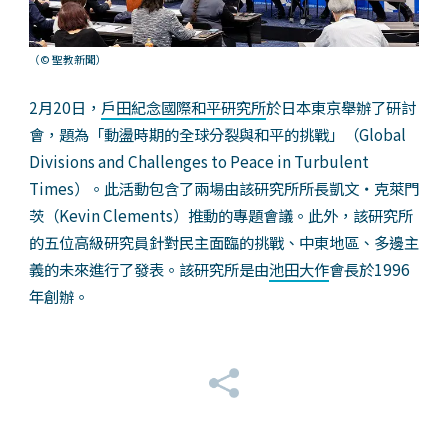
（©
聖教新聞）
2月20日，
戶田紀念國際和平研究所
於日本東京舉辦了研討
會，題為「動盪時期的全球分裂與和平的挑戰」（Global
Divisions and Challenges to Peace in Turbulent
Times）。此活動包含了兩場由該研究所所長凱文・克萊門
茨（Kevin Clements）推動的專題會議。此外，該研究所
的五位高級研究員針對民主面臨的挑戰、中東地區、多邊主
義的未來進行了發表。該研究所是由
池田大作
會長於1996
年創辦。