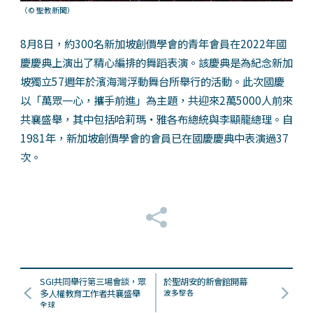
（© 聖教新聞）
8月8日，約300名新加坡創價學會的青年會員在2022年國
慶慶典上演出了精心編排的舞蹈表演。該慶典是為紀念新加
坡獨立57週年於濱海灣浮動舞台所舉行的活動。此次國慶
以「萬眾一心，攜手前進」為主題，共迎來2萬5000人前來
共襄盛舉，其中包括哈莉瑪・雅各布總統與李顯龍總理。自
1981年，新加坡創價學會的會員已在國慶慶典中表演過37
次。
SGI共同舉行第三場會談，眾
於聖胡安的新會館開幕
多人權教育工作者共襄盛舉
波多黎各
全球