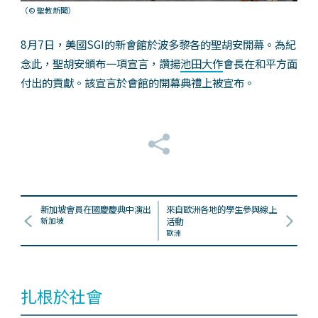
（© 聖教新聞）
8月7日，美國SGI的新會館於波多黎各的聖胡安開幕。為紀
念此，聖胡安頒布一項宣言，讚揚
池田大作
會長在和平方面
付出的貢獻。該宣言於會館的開幕典禮上被宣布。
新加坡會員在國慶慶典中演出
來自歐洲各地的學生參與線上
新加坡
活動
歐洲
扎根於社會