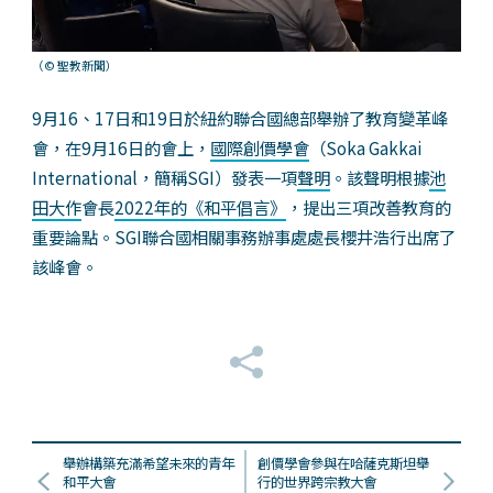
（© 聖教新聞）
9月16、17日和19日於紐約聯合國總部舉辦了教育變革峰
會，在9月16日的會上，
國際創價學會
（Soka Gakkai
International，簡稱SGI）發表一項
聲明
。該聲明根據
池
田大作
會長
2022年的《和平倡言》
，提出三項改善教育的
重要論點。SGI聯合國相關事務辦事處處長櫻井浩行出席了
該峰會。
舉辦構築充滿希望未來的青年
創價學會參與在哈薩克斯坦舉
和平大會
行的世界跨宗教大會