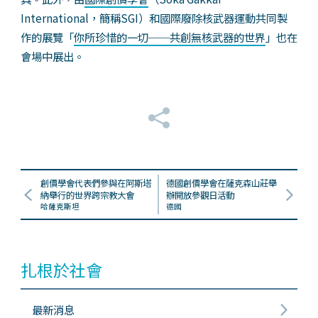
International，簡稱SGI）和國際廢除核武器運動共同製
作的展覽「
你所珍惜的一切──共創無核武器的世界
」也在
會場中展出。
創價學會代表們參與在阿斯塔
德國創價學會在薩克森山莊舉
納舉行的世界跨宗教大會
辦開放參觀日活動
哈薩克斯坦
德國
扎根於社會
最新消息