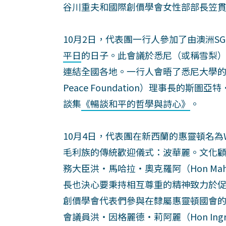
谷川重夫和國際創價學會女性部部長笠
10月2日，代表團一行人參加了由澳洲S
平日
的日子。此會議於悉尼（或稱雪梨
連結全國各地。一行人會晤了悉尼大學的名
Peace Foundation）理事長的斯
談集
《暢談和平的哲學與詩心》
。
10月4日，代表團在新西蘭的惠靈頓名為Wh
毛利族的傳統歡迎儀式：波華麗。文化顧問庫
務大臣洪・馬哈拉・奧克羅阿（Hon Mah
長也決心要秉持相互尊重的精神致力於
創價學會代表們參與在隸屬惠靈頓國會的蜂
會議員洪・因格麗德・莉阿麗（Hon Ing