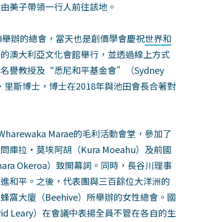
貫由美子帶領一行人前往該地。
GI舉辦的總會，當天也是創價學會慶祝
世界和
）的澳大利亞文化會館舉行，並透過線上方式
譽教授及“悉尼和平基金會”（Sydney
圖亞特・里斯博士，博士在2018年與池田會長合著對
arewaka Marae的毛利活動會堂，參加了
拉・莫埃阿胡（Kura Moeahu）及前國
ara Okeroa）致開幕詞。同時，長谷川理事
促進和平。之後，代表團與三百餘位大洋洲的
窩大廈（Beehive）所舉辦的女性總會。國
rid Leary）在會議中表揚全員不管在各自的生