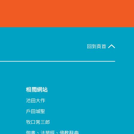
回到頁首
相關網站
池田大作
戶田城聖
牧口常三郎
御書、法華經、佛教辭典