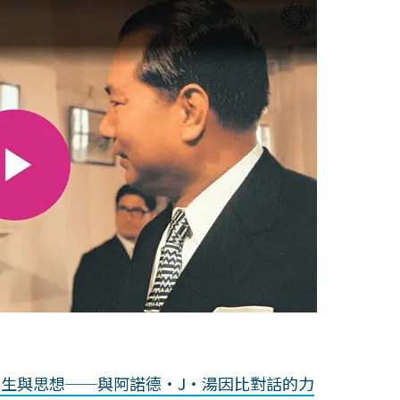
生與思想──與阿諾德・J・湯因比對話的力