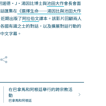
家阿諾德・J・湯因比博士與
池田大作
會長會面
對話匯集在
《選擇生命──湯因比與池田大作
，近期出版了
阿拉伯文
譯本。該影片回顧兩人
與各國有識之士的對話，以及擴展對話行動的
出中文字幕。
在巴拿馬和阿根廷舉行的跨宗教活
動
巴拿馬和阿根廷