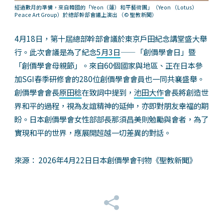
經過數月的準備，來自韓國的「Yeon（蓮）和平藝術團」（Yeon （Lotus）
Peace Art Group）於總部幹部會議上演出
（© 聖教新聞）
4月18日，第十屆總部幹部會議於東京戶田紀念講堂盛大舉
行。此次會議是為了紀念
5月3日
——「創價學會日」暨
「創價學會母親節」。來自60個國家與地區、正在日本參
加SGI春季研修會的280位創價學會會員也一同共襄盛舉。
創價學會會長
原田稔
在致詞中提到，
池田大作
會長將創造世
界和平的過程，視為友誼精神的延伸，亦即對朋友幸福的期
盼。日本創價學會女性部部長那須昌美則勉勵與會者，為了
實現和平的世界，應展開超越一切差異的對話。
來源： 2026年4月22日日本創價學會刊物《聖教新聞》