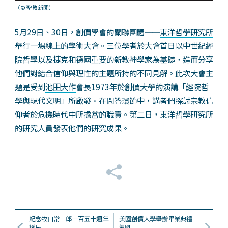
（© 聖教新聞）
5月29日、30日，創價學會的關聯團體──
東洋哲學研究所
舉行一場線上的學術大會。三位學者於大會首日以中世紀經
院哲學以及捷克和德國重要的新教神學家為基礎，進而分享
他們對結合信仰與理性的主題所持的不同見解。此次大會主
題是受到
池田大作
會長1973年於創價大學的演講「經院哲
學與現代文明」所啟發。在問答環節中，講者們探討宗教信
仰者於危機時代中所擔當的職責。第二日，東洋哲學研究所
的研究人員發表他們的研究成果。
紀念牧口常三郎一百五十週年
美國創價大學舉辦畢業典禮
誕辰
美國