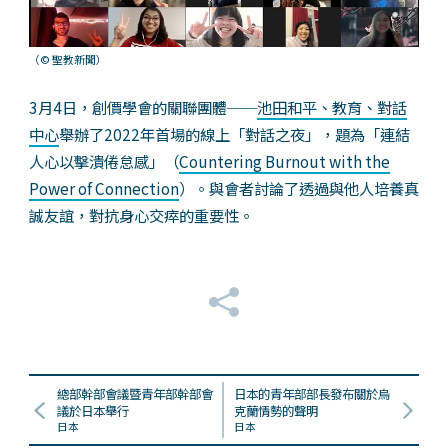
（© 聖教新聞）
3月4日，創價學會的關聯團體──
池田和平、教育、對話
中心
舉辦了2022年首場的線上「對話之夜」，題為「連結
人心以擊潰倦怠感」（
Countering Burnout with the
Power of Connection
）。與會者討論了透過與他人培養真
誠友誼，對抗身心交瘁的重要性。
總部幹部會議暨青年部幹部會
日本的青年部部長發布關於烏
議於日本舉行
克蘭情勢的聲明
日本
日本