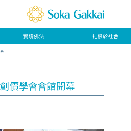
實踐佛法
扎根於社會
開幕
創價學會會館開幕