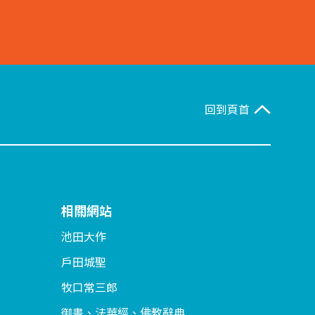
回到頁首
相關網站
池田大作
戶田城聖
牧口常三郎
御書、法華經、佛教辭典