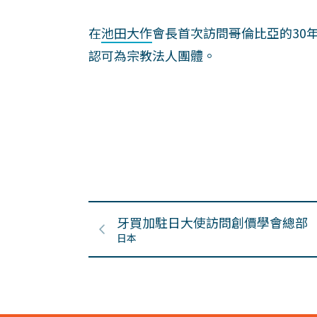
在
池田大作
會長首次訪問哥倫比亞的30年
認可為宗教法人團體。
牙買加駐日大使訪問創價學會總部
日本