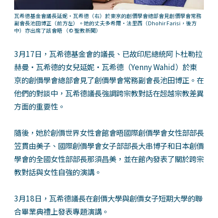
瓦希德基金會議長延妮‧瓦希德（右）於東京的創價學會總部會見創價學會常務
副會長池田博正（前方左）。她的丈夫多希爾‧法里西（Dhohir Farisi，後方
中）亦出席了該會晤
（© 聖教新聞）
3月17日，瓦希德基金會的議長、已故印尼總統阿卜杜勒拉
赫曼‧瓦希德的女兒延妮‧瓦希德（Yenny Wahid）於東
京的創價學會總部會見了創價學會常務副會長池田博正。在
他們的對談中，瓦希德議長強調跨宗教對話在超越宗教差異
方面的重要性。
隨後，她於創價世界女性會館會晤國際創價學會女性部部長
笠貫由美子、國際創價學會女子部部長大串博子和日本創價
學會的全國女性部部長那須昌美，並在館內發表了關於跨宗
教對話與女性自強的演講。
3月18日，瓦希德議長在創價大學與創價女子短期大學的聯
合畢業典禮上發表專題演講。