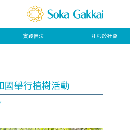
實踐佛法
扎根於社會
動
和國舉行植樹活動
2