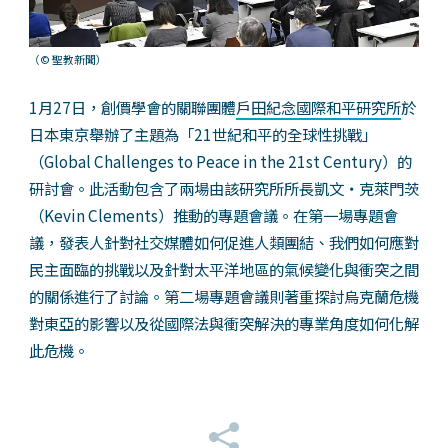
（© 聖教新聞）
1月27日，創價學會的關聯團體
戶田紀念國際和平研究所
於
日本東京舉辦了主題為「21世紀和平的全球性挑戰」
（Global Challenges to Peace in the 21st Century）的
研討會。此活動包含了兩場由該研究所所長凱文‧克萊門茨
（Kevin Clements）推動的專題會議。在第一場專題會
議，發表人針對社交媒體如何促進人類團結、我們如何應對
民主面臨的挑戰以及針對太平洋地區的氣候變化與衝突之間
的關係進行了討論。第二場專題會議則著重探討烏克蘭危機
對東亞的影響以及從國際法與衝突解決的專業角度如何化解
此危機。