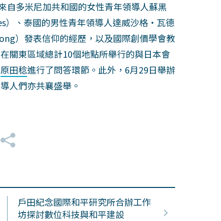
括了來自多米尼加共和國的女性青年領導人蘇黑
 Reyes）、泰國的男性青年領導人達威沙格‧瓦德
uthipong）發表信仰的經歷，以及國際創價學會教
在關東區域總計10個地點所舉行的與日本會
長
原田稔
進行了問答環節。此外，6月29日舉辦
領導人們亦共襄盛舉。
戶田紀念國際和平研究所合辦工作
坊探討數位科技與和平建設