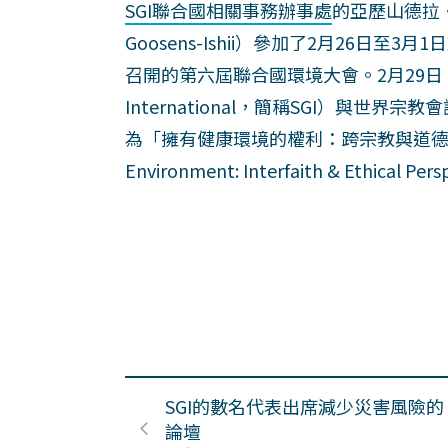
SGI聯合國相關事務辦事處
的亞歷山德拉・雅
Goosens-Ishii）參加了2月26日
召開的第六屆聯合國環境大會。2月29日
International，簡稱SGI）與
為「擁有健康環境的權利：跨宗教與道德倫理的觀點
Environment: Interfaith & Ethic
SGI的數名代表出席減少災害風險的
論壇