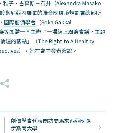
子・古森斯－石井（Alexandra Masako
至3月1日於肯尼亞內羅畢的聯合國環境規劃署總部所
，
國際創價學會
（Soka Gakkai
世界宗教會議等團體一同主辦了一場線上周邊會議，主題
」（The Right to A Healthy
al Perspectives），她在會中發表演說。
創價學會代表團訪問馬來西亞國際
伊斯蘭大學