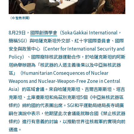
（© 聖教新聞）
8月29日，
國際創價學會
（Soka Gakkai International，
簡稱SGI）與哈薩克斯坦外交部、紅十字國際委員會、國際
安全與政策中心（Center for International Security and
Policy）、國際廢除核武器運動合作，於哈薩克斯坦的阿斯
塔納舉辦題為「核武器的人道主義後果以及中亞無核武器
區」（Humanitarian Consequences of Nuclear
Weapons and Nuclear-Weapon-Free Zone in Central
Asia）的區域會議。來自哈薩克斯坦、吉爾吉斯斯坦、塔吉
克斯坦、土庫曼斯坦和烏茲別克斯坦5個《中亞無核武器區
條約》締約國的代表團出席。SGI和平運動局總局長寺崎廣
嗣在演說中表示，他期望此次會議能就聯合國《禁止核武器
條約》進行有意義的討論，以推動世界往核裁軍的實現向前
邁進。