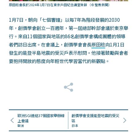
原田稔會長於2024年1月7日在東京戶田紀念講堂致辭
（© 聖教新聞）
1月7日，朝向「七個響鐘」以每7年為階段發展的2030
年，創價學會創立一百週年，第一屆總部幹部會議於東京舉
行。來自11個國家與地區的86名創價學會構成團體的領導
者們訪日出席。在會議上，創價學會會長
原田稔
向1月1日
發生的能登半島地震的受災戶表示慰問。他接著鼓勵與會者
要抱持開放的態度向年輕世代學習當代的新觀點。
歐洲SGI連結37個國家舉辦線
創價學會支援能登地震的受災
上會議
區
歐洲
日本