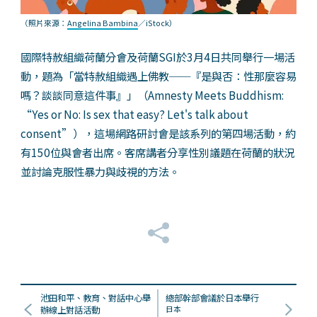
（照片來源：
Angelina Bambina
／iStock）
國際特赦組織荷蘭分會及荷蘭SGI於3月4日共同舉行一場活
動，題為「當特赦組織遇上佛教──『是與否：性那麼容易
嗎？談談同意這件事』」（Amnesty Meets Buddhism:
“Yes or No: Is sex that easy? Let's talk about
consent”），這場網路研討會是該系列的第四場活動，約
有150位與會者出席。客席講者分享性別議題在荷蘭的狀況
並討論克服性暴力與歧視的方法。
池田和平、教育、對話中心舉
總部幹部會議於日本舉行
辦線上對話活動
日本