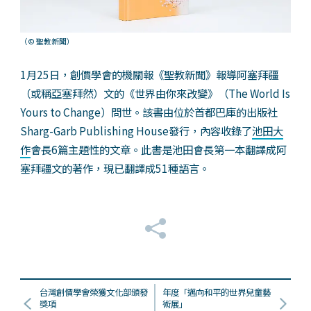
（© 聖教新聞）
1月25日，創價學會的機關報《聖教新聞》報導阿塞拜疆
（或稱亞塞拜然）文的《世界由你來改變》（The World Is
Yours to Change）問世。該書由位於首都巴庫的出版社
Sharg-Garb Publishing House發行，內容收錄了
池田大
作
會長6篇主題性的文章。此書是池田會長第一本翻譯成阿
塞拜疆文的著作，現已翻譯成51種語言。
台灣創價學會榮獲文化部頒發
年度「邁向和平的世界兒童藝
獎項
術展」