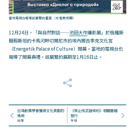
當地電視台報導該展覽的畫面
（© 聖教新聞）
12月24日，「與自然對話──
池田大作
攝影展」於俄羅斯
韃靼斯坦的卡馬河畔切爾尼市的埃內爾吉季克文化宮
（Energetik Palace of Culture）開幕。當地的電視台也
報導了開幕典禮。該展覽的展期至1月16日止。
台灣創價學會獲頒文化貢獻的
《禁止核武器條約》相關書籍
殊榮
發行
台灣
全球