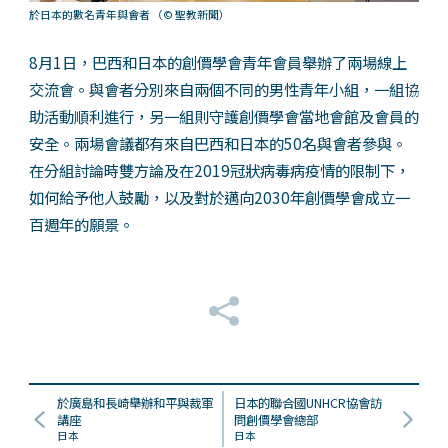
於日本的數名青年與會者
（© 聖教新聞）
8月1日，巴西和日本的創價學會青年會員舉辦了兩場線上
交流會。與會者分別來自兩個不同的男性青年小組，一組協
助活動順利進行，另一組則守護創價學會當地會館及會員的
安全。兩場會議都有來自巴西和日本的50名與會者參與。
在分組討論時雙方論及在2019冠狀病毒病疫情的限制下，
如何給予他人鼓勵，以及對於邁向2030年創價學會成立一
百週年的願景。
於廣島和長崎舉辦和平與裁軍
日本的聯合國UNHCR協會訪
講座
問創價學會總部
日本
日本