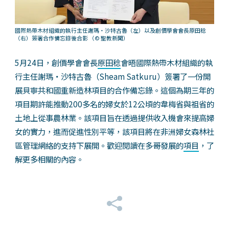
國際熱帶木材組織的執行主任謝瑪‧沙特古魯（左）以及創價學會會長原田稔
（右）簽署合作備忘錄後合影
（© 聖教新聞）
5月24日，創價學會會長
原田稔
會晤國際熱帶木材組織的執
行主任謝瑪‧沙特古魯（Sheam Satkuru）簽署了一份開
展貝寧共和國重新造林項目的合作備忘錄。這個為期三年的
項目期許能推動200多名的婦女於12公頃的韋梅省與祖省的
土地上從事農林業。該項目旨在透過提供收入機會來提高婦
女的實力，進而促進性別平等，該項目將在非洲婦女森林社
區管理網絡的支持下展開。歡迎閱讀在多哥發展的
項目
，了
解更多相關的內容。