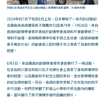
參觀位於廣島和平紀念公園的韓國人原爆犧牲者慰靈碑
（©
聖教新聞）
2024年的7月下旬至8月上旬，日本舉辦了一系列的活動紀
念廣島與長崎遭受原子彈轟炸已屆滿79年。7月28日，來自
長崎的創價學會青年會員於創價學會長崎和平會館舉辦了一
場和平論壇，長崎縣原爆倖存者手冊之友協會（長崎県被爆
者手帳友の会）的副會長三田村靜子女士發表了自身的原爆
經歷。
8月3日，來自廣島的創價學會青年會員舉行了一場活動，
包含由前川寬信和前川弘子夫婦在會上發表了身為原爆倖存
者的經歷，以及廣島和平紀念公園的參訪，並在原爆犧牲者
的紀念碑前獻花。同日，長崎的青年參與了在市區內的和平
步行活動。他們亦參觀了於城山小學和平祈念館內的攝影
展，當中展示了原子彈爆炸後所拍攝的照片。