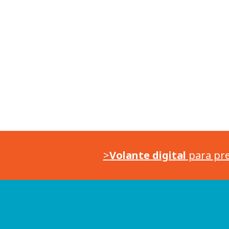
>
Volante digital
para pre