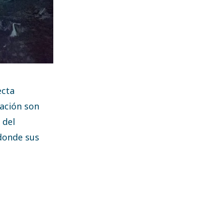
ecta
cación son
 del
 donde sus