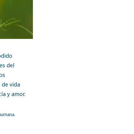
odido
es del
os
 de vida
ía y amor.
 humana.