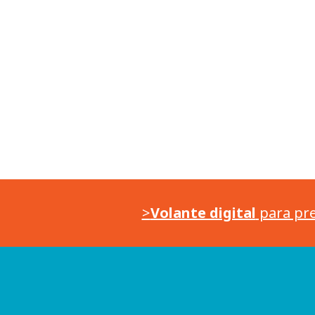
>
Volante digital
para pre