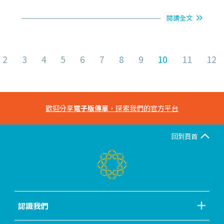
閱讀全文
2
3
4
5
6
7
8
9
10
11
12
歡迎分享
電子版傳單
，探索我們的官方平台
回到頁首
認識我們