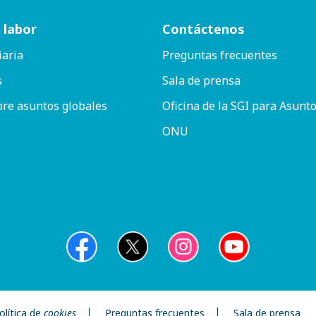
 labor
Contáctenos
iaria
Preguntas frecuentes
s
Sala de prensa
bre asuntos globales
Oficina de la SGI para Asunto
ONU
olítica de
cookies
Preguntas frecuentes
Sala de prensa