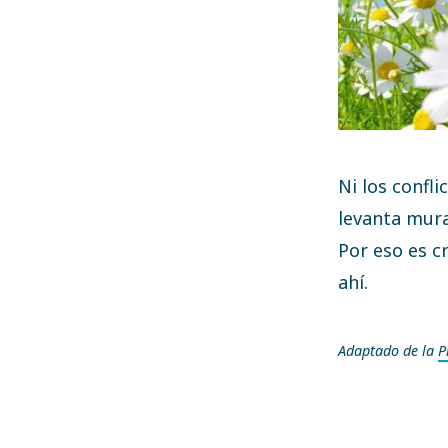
Ni los confli
levanta mura
Por eso es c
ahí.
Adaptado de la
P