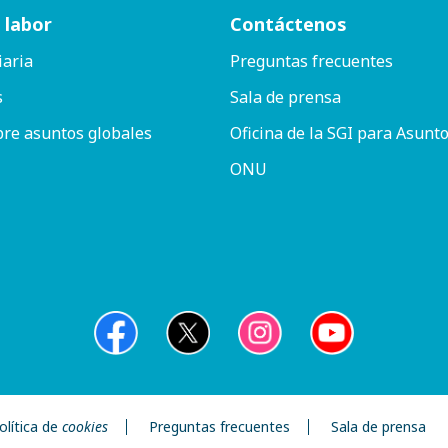
 labor
Contáctenos
iaria
Preguntas frecuentes
s
Sala de prensa
bre asuntos globales
Oficina de la SGI para Asunto
ONU
olítica de
cookies
Preguntas frecuentes
Sala de prensa