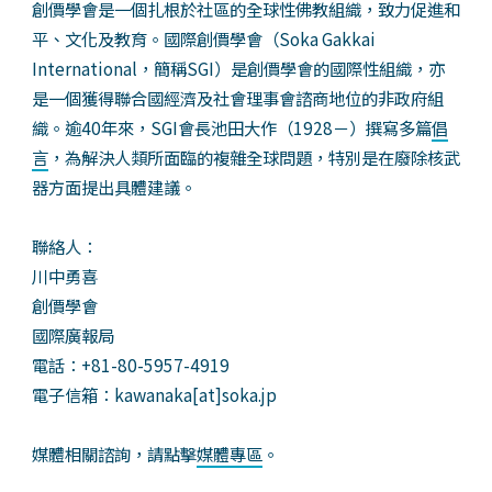
創價學會是一個扎根於社區的全球性佛教組織，致力促進和
平、文化及教育。國際創價學會（Soka Gakkai
International，簡稱SGI）是創價學會的國際性組織，亦
是一個獲得聯合國經濟及社會理事會諮商地位的非政府組
織。逾40年來，SGI會長池田大作（1928－）撰寫多篇
倡
言
，為解決人類所面臨的複雜全球問題，特別是在廢除核武
器方面提出具體建議。
聯絡人：
川中勇喜
創價學會
國際廣報局
電話：+81-80-5957-4919
電子信箱：kawanaka[at]soka.jp
媒體相關諮詢，請點擊
媒體專區
。