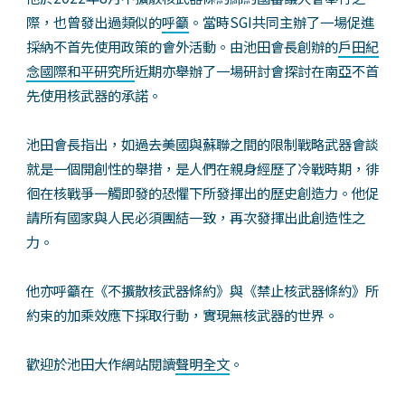
際，也曾發出過類似的
呼籲
。當時SGI共同主辦了一場促進
採納不首先使用政策的會外活動。由池田會長創辦的
戶田紀
念國際和平研究所
近期亦舉辦了一場研討會探討在南亞不首
先使用核武器的承諾。
池田會長指出，如過去美國與蘇聯之間的限制戰略武器會談
就是一個開創性的舉措，是人們在親身經歷了冷戰時期，徘
徊在核戰爭一觸即發的恐懼下所發揮出的歷史創造力。他促
請所有國家與人民必須團結一致，再次發揮出此創造性之
力。
他亦呼籲在《不擴散核武器條約》與《禁止核武器條約》所
約束的加乘效應下採取行動，實現無核武器的世界。
歡迎於池田大作網站閱讀
聲明全文
。