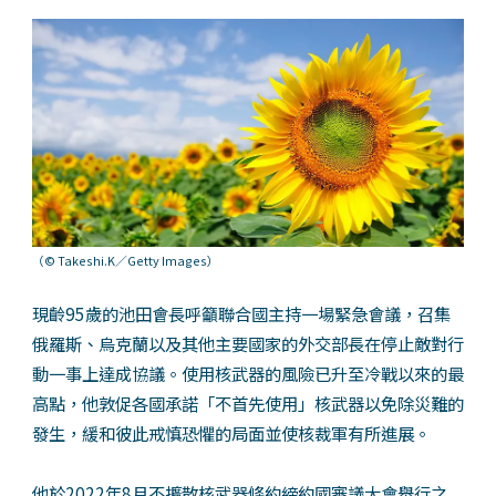
（© Takeshi.K／Getty Images）
現齡95歲的池田會長呼籲聯合國主持一場緊急會議，召集
俄羅斯、烏克蘭以及其他主要國家的外交部長在停止敵對行
動一事上達成協議。使用核武器的風險已升至冷戰以來的最
高點，他敦促各國承諾「不首先使用」核武器以免除災難的
發生，緩和彼此戒慎恐懼的局面並使核裁軍有所進展。
他於2022年8月不擴散核武器條約締約國審議大會舉行之