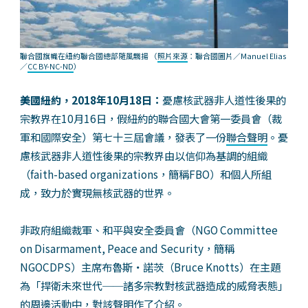
聯合國旗幟在紐約聯合國總部隨風飄揚
（
照片來源
：聯合國圖片／Manuel Elias
／
CC BY-NC-ND
）
美國紐約，2018年10月18日：
憂慮核武器非人道性後果的
宗教界在10月16日，假紐約的聯合國大會第一委員會（裁
軍和國際安全）第七十三屆會議，發表了一份
聯合聲明
。憂
慮核武器非人道性後果的宗教界由以信仰為基調的組織
（faith-based organizations，簡稱FBO）和個人所組
成，致力於實現無核武器的世界。
非政府組織裁軍、和平與安全委員會（NGO Committee
on Disarmament, Peace and Security，簡稱
NGOCDPS）主席布魯斯‧諾茨（Bruce Knotts）在主題
為「捍衛未來世代──諸多宗教對核武器造成的威脅表態」
的周邊活動中，對該聲明作了介紹。