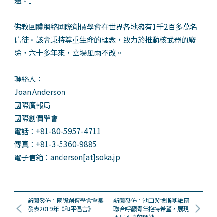
題。」
佛教團體網絡國際創價學會在世界各地擁有1千2百多萬名
信徒。該會秉持尊重生命的理念，致力於推動核武器的廢
除，六十多年來，立場風雨不改。
聯絡人：
Joan Anderson
國際廣報局
國際創價學會
電話：+81-80-5957-4711
傳真：+81-3-5360-9885
電子信箱：anderson[at]soka.jp
新聞發佈：國際創價學會會長
新聞發佈：池田與埃斯基維爾
發表2019年《和平倡言》
聯合呼籲青年抱持希望，展現
不屈不撓的精神