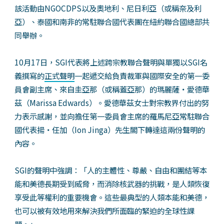
該活動由NGOCDPS以及奧地利、尼日利亞（或稱奈及利
亞）、泰國和南非的常駐聯合國代表團在紐約聯合國總部共
同舉辦。
10月17日，SGI代表將上述跨宗教聯合聲明與單獨以SGI名
義撰寫的
正式聲明
一起遞交給負責裁軍與國際安全的第一委
員會副主席、來自圭亞那（或稱蓋亞那）的瑪麗薩‧愛德華
茲（Marissa Edwards）。愛德華茲女士對宗教界付出的努
力表示感謝，並向擔任第一委員會主席的羅馬尼亞常駐聯合
國代表揚‧任加（Ion Jinga）先生閣下轉達這兩份聲明的
內容。
SGI的聲明中強調：「人的主體性、尊嚴、自由和團結等本
能和美德長期受到威脅，而消除核武器的挑戰，是人類恢復
享受此等權利的重要機會。這些最典型的人類本能和美德，
也可以被有效地用來解決我們所面臨的緊迫的全球性課