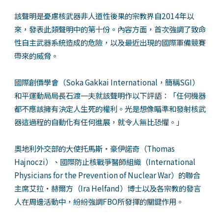
該聲明是憂慮核武器非人道性後果的宗教界自2014年以
來，發表此類聲明中的第十份。內容方面，首次強調了致命
性自主武器系統造成的危險，以及最近出現的國際軍備競賽
帶來的威脅。
國際創價學會（Soka Gakkai International，簡稱SGI）
和平運動局局長石渡一夫就該聲明作以下評語：「任何機器
都不應該擁有決定人生死的權利。光是想像瞄準和發射核武
器這過程的自動化有任何進展，就令人無比恐懼。」
奧地利外交部的大使托馬斯‧豪伊諾奇（Thomas
Hajnoczi）、國際防止核戰爭醫師組織（International
Physicians for the Prevention of Nuclear War）的聯合
主席艾拉‧赫爾方（Ira Helfand）博士以及各宗教的發言
人在周邊活動中，紛紛強調FBO所發揮的關鍵作用。