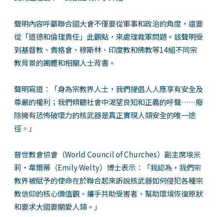
聲明內容呼籲聯合國大會不僅要從軍事和政治的角度，還要
從「道德和倫理責任」此觀點，來處理裁軍問題。該聲明受
到基督教、貴格會、穆斯林、印度教和佛教等14組不同宗
教背景的團體和相關人士背書。
聲明寫道：「身為宗教界人士，我們提倡人人應享有安全及
尊嚴的權利；我們傾聽社會中渴望良知和正義的呼聲……廢
除擁有恐怖破壞力的核武器是真正實現人類安全的唯一途
徑。」
普世教會協會（World Council of Churches）副主席埃米
莉‧韋爾蒂（Emily Welty）博士表示：「我認為，我們宗
教界被賦予的使命在於聯合起來訴說核武器如何侵犯各種宗
教信仰的核心價值觀、攜手共助受害者、幫助環境恢復原狀
和要求大國要關愛人類。」