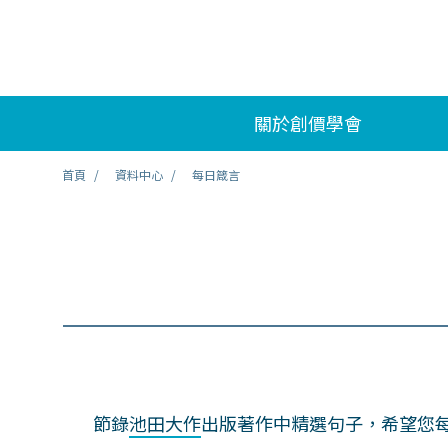
關於創價學會
首頁
資料中心
每日箴言
節錄
池田大作
出版著作中精選句子，希望您