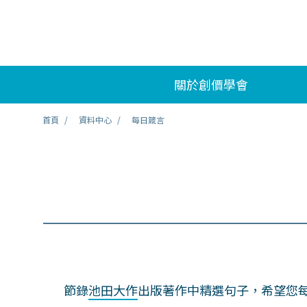
關於創價學會
首頁
資料中心
每日箴言
節錄
池田大作
出版著作中精選句子，希望您