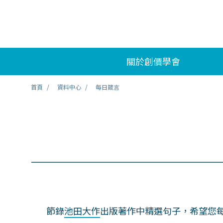
關於創價學會
首頁
資料中心
每日箴言
節錄
池田大作
出版著作中精選句子，希望您