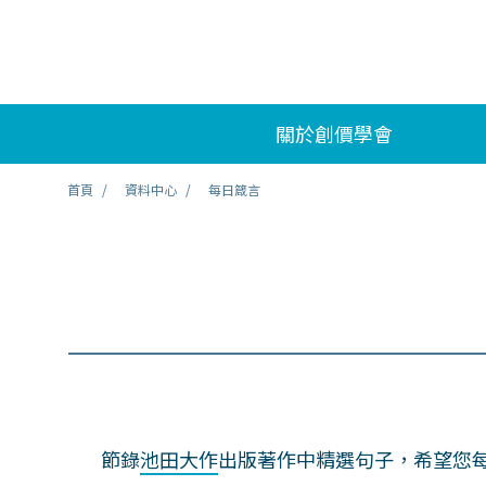
關於創價學會
首頁
資料中心
每日箴言
節錄
池田大作
出版著作中精選句子，希望您