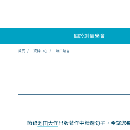
關於創價學會
首頁
資料中心
每日箴言
節錄
池田大作
出版著作中精選句子，希望您