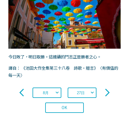
今日敗了，明日取勝。這連續的鬥志正是勝者之心。
譯自： 《池田大作全集第三十八卷 詩歌・贈言》〈有價值的
每一天〉
OK