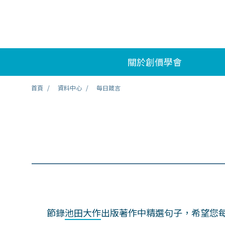
關於創價學會
首頁
資料中心
每日箴言
節錄
池田大作
出版著作中精選句子，希望您