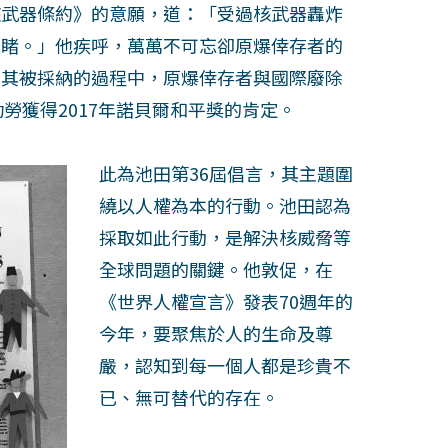
核武器條約》的意願，道：「受過核武器轟炸
無睹。」他疾呼，萬萬不可忘卻原爆倖存者的
動其被採納的過程中，原爆倖存者與國際廢除
功勞獲得2017年諾貝爾和平獎的肯定。
此為池田第36屆倡言，其主題圍
繞以人權為本的行動。池田認為
採取如此行動，是解決核威脅等
全球問題的關鍵。他敦促，在
《世界人權宣言》發表70週年的
今年，要聚焦於人的生命及尊
嚴，認知到每一個人都是珍貴不
已、無可替代的存在。