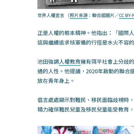
世界人權宣言
（
照片來源
：聯合國圖片／
CC BY
正是人權的根本精神。他指出：「國際
這與繼續追求核軍備的行徑是水火不容
池田強調
人權教育
擁有弭平社會上分歧
通的人性。他提議，2020年啟動的聯合
放在青年身上。
倡言處處顯示對難民、移民面臨歧視時
精力確保難民兒童及移民兒童能受教育