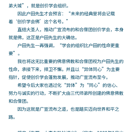
弟大城”，就是创价学会组织。
因此户田先生才会预言：“未来的经典里将会记载
着‘创价学会佛’这个名号。”
直结大圣人，推动广宣流布的和合僧团创价学会，本身
就是佛，这正是户田先生的大确信。
户田先生一再强调，“学会的组织比户田的性命更重
要”。
我也将这无比重要的佛意佛敕和合僧团视为户田先生的
性命，承接下来，捍卫不懈。并且以“异体同心”为主要
指针，促使创价学会蓬勃发展，推动广宣流布至今。
希望今后大家也透过化“异体”为“同心”的信心、
努力与诚实的行动，不断扩大由三代师弟所创建的佛意佛敕
和合僧团。
因为这就是广宣流布之道，也是踏实迈向世界和平之
路。