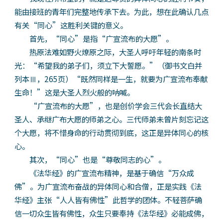
能由接班的青年们完整地传承下去。为此，想在此确认几点
有关“同心”这胜利关键的意义。
首先，“同心”是指“广宣流布的大愿”。
热原法难如野火燎原之际，大圣人呼吁年轻的南条时
光：“希望我的弟子们，须立下大誓愿。”（御书文白并
列本Ⅲ，265页）“既然同样是一生，就要为广宣流布奉献
生命！”这是大圣人烈火般的呐喊。
“广宣流布的大愿”，也是创价学会三代会长直结大
圣人、承继广布大愿的师弟之心。三代师弟未曾片刻忘记这
个大愿，将不惜身命的行动贯彻到底，这正是异体同心的核
心。
其次，“同心”也是“尊敬同志的心”。
《法华经》的广宣流布精神，是基于确信“万众成
佛”。为广宣流布奋战的异体同心和合僧，正是实践《法
华经》主张“人人皆有佛性”此哲学的团体。不轻菩萨确
信一切众生皆有佛性，众生只要奉持《法华经》必能成佛，