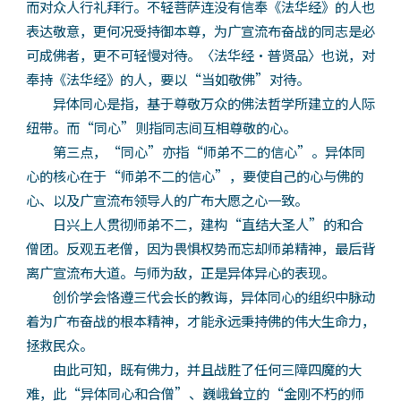
而对众人行礼拜行。不轻菩萨连没有信奉《法华经》的人也
表达敬意，更何况受持御本尊，为广宣流布奋战的同志是必
可成佛者，更不可轻慢对待。〈法华经·普贤品〉也说，对
奉持《法华经》的人，要以“当如敬佛”对待。
异体同心是指，基于尊敬万众的佛法哲学所建立的人际
纽带。而“同心”则指同志间互相尊敬的心。
第三点，“同心”亦指“师弟不二的信心”。异体同
心的核心在于“师弟不二的信心”，要使自己的心与佛的
心、以及广宣流布领导人的广布大愿之心一致。
日兴上人贯彻师弟不二，建构“直结大圣人”的和合
僧团。反观五老僧，因为畏惧权势而忘却师弟精神，最后背
离广宣流布大道。与师为敌，正是异体异心的表现。
创价学会恪遵三代会长的教诲，异体同心的组织中脉动
着为广布奋战的根本精神，才能永远秉持佛的伟大生命力，
拯救民众。
由此可知，既有佛力，并且战胜了任何三障四魔的大
难，此“异体同心和合僧”、巍峨耸立的“金刚不朽的师