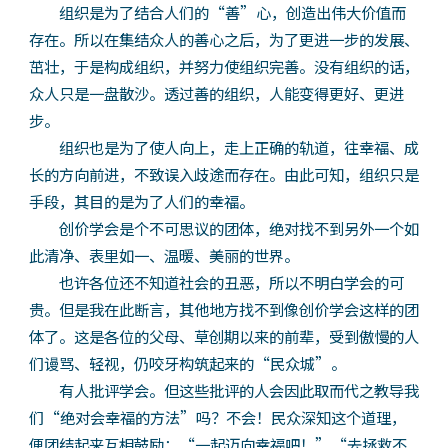
组织是为了结合人们的“善”心，创造出伟大价值而
存在。所以在集结众人的善心之后，为了更进一步的发展、
茁壮，于是构成组织，并努力使组织完善。没有组织的话，
众人只是一盘散沙。透过善的组织，人能变得更好、更进
步。
组织也是为了使人向上，走上正确的轨道，往幸福、成
长的方向前进，不致误入歧途而存在。由此可知，组织只是
手段，其目的是为了人们的幸福。
创价学会是个不可思议的团体，绝对找不到另外一个如
此清净、表里如一、温暖、美丽的世界。
也许各位还不知道社会的丑恶，所以不明白学会的可
贵。但是我在此断言，其他地方找不到像创价学会这样的团
体了。这是各位的父母、草创期以来的前辈，受到傲慢的人
们谩骂、轻视，仍咬牙构筑起来的“民众城”。
有人批评学会。但这些批评的人会因此取而代之教导我
们“绝对会幸福的方法”吗？不会！民众深知这个道理，
便团结起来互相鼓励：“一起迈向幸福吧！”“去拯救不