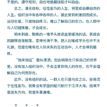
不是的。遵守规则，自在地施展技能才叫自由。
总之，漫无目标、任性妄为的人生，将变成自暴自弃的
人生。组织当中有各种各样的人，彼此受到刺激因而成长。
运动也是，只是独自练习，难以了解自己的实力。在人群中
与人切磋琢磨，才会成长。
把未剥皮、黝黑的一堆芋头放进盆里搓洗的话，表皮会
因磨擦逐渐脱落，变得光滑干净。把人比喻成芋头也许不太
礼貌，但是也唯有在人际关系的互动当中，人才会得到磨
练。
“独来独往”看似潇洒，但会局限在只有自己的世界
里。没有加入组织当中，不会注意到他人的存在，也不会理
解自己为何而存在。
此外，没有组织的话，一群人也只是乌合之众，容易流
于任性妄为。就像没有罗盘的船只航行于汪洋大海，结果不
是迷失方向，就是失事遇难。
＊ ＊ ＊