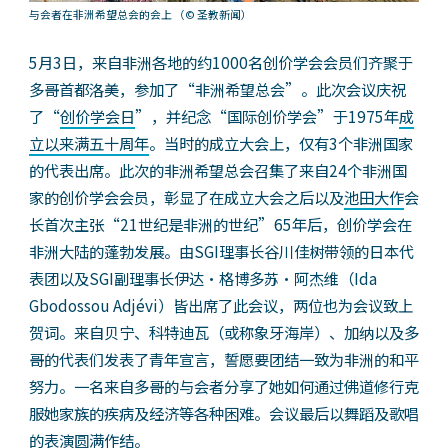
与会者在非洲希望总会的会上
（© 圣教新闻）
5月3日，来自非洲各地的约1000名创价学会会员们齐聚于
多哥首都洛美，参加了“非洲希望总会”。此次会议庆祝
了“
创价学会日
”，并纪念“国际创价学会”于1975年
成
立以来满五十周年
。当时的成立大会上，仅有3个非洲国家
的代表出席。此次的非洲希望总会召集了来自24个非洲国
家的创价学会会员，彰显了在成立大会之后以及
池田大作
会
长首次主张“21世纪是非洲的世纪”65年后，创价学会在
非洲大陆的蓬勃发展。由SGI理事长谷川佳树带领的日本代
表团以及SGI副理事长伊达・格博多苏・阿杰维（Ida
Gbodossou Adjévi）皆出席了此会议，两位也为会议致上
贺词。来自贝宁、科特迪瓦（或称象牙海岸）、加纳以及多
哥的代表们发表了青年宣言，誓愿要团结一致为非洲的和平
努力。一名来自多哥的与会者分享了她如何通过佛道修行克
服她家族的疾病及经济等各种困难。会议最后以舞蹈及歌唱
的表演圆满作结。