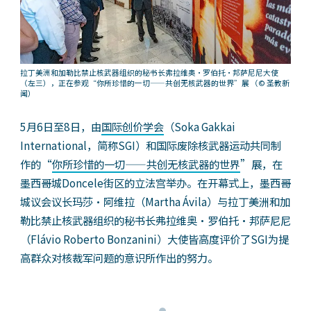
拉丁美洲和加勒比禁止核武器组织的秘书长弗拉维奥・罗伯托・邦萨尼尼大使
（左三），正在参观“你所珍惜的一切——共创无核武器的世界”展
（© 圣教新
闻）
5月6日至8日，由
国际创价学会
（Soka Gakkai
International，简称SGI）和国际废除核武器运动共同制
作的“
你所珍惜的一切——共创无核武器的世界
”展，在
墨西哥城Doncele街区的立法宫举办。在开幕式上，墨西哥
城议会议长玛莎·阿维拉（Martha Ávila）与拉丁美洲和加
勒比禁止核武器组织的秘书长弗拉维奥・罗伯托・邦萨尼尼
（Flávio Roberto Bonzanini）大使皆高度评价了SGI为提
高群众对核裁军问题的意识所作出的努力。