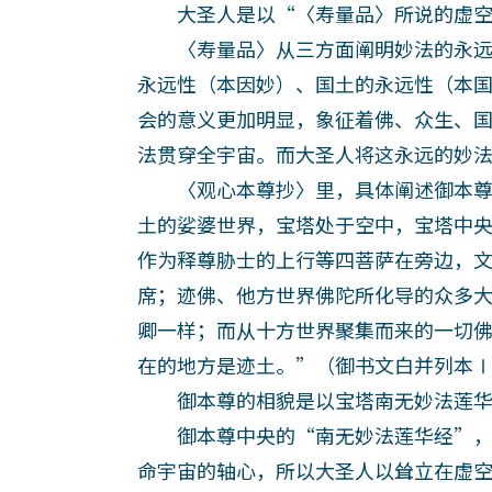
大圣人是以“〈寿量品〉所说的虚空
〈寿量品〉从三方面阐明妙法的永远
永远性（本因妙）、国土的永远性（本
会的意义更加明显，象征着佛、众生、
法贯穿全宇宙。而大圣人将这永远的妙
〈观心本尊抄〉里，具体阐述御本尊
土的娑婆世界，宝塔处于空中，宝塔中
作为释尊胁士的上行等四菩萨在旁边，
席；迹佛、他方世界佛陀所化导的众多
卿一样；而从十方世界聚集而来的一切
在的地方是迹土。”（御书文白并列本Ⅰ4
御本尊的相貌是以宝塔南无妙法莲华
御本尊中央的“南无妙法莲华经”，
命宇宙的轴心，所以大圣人以耸立在虚