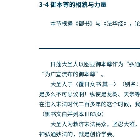
3-4 御本尊的相貌与力量
本节根据《御书》与《法华经》，论
日莲大圣人以图显御本尊作为“弘通
“为广宣流布的御本尊”。
大圣人于〈覆日女书 其一〉（别名：
是多么不可思议啊！纵使是龙树、天亲
在进入末法时代二百多年的这个时候，
（御书文白并列本Ⅲ83页）
大圣人为救济末法民众，坚忍大难，
神弘通妙法的，就是创价学会。