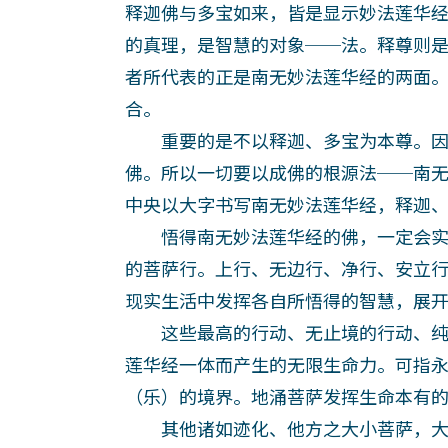
释迦佛与多宝如来，皆是显示妙法莲华
的真理，是智慧的对象──法。释尊则
者所代表的正是南无妙法莲华经的两面
合。
重要的是不以释迦、多宝为本尊。因
佛。所以一切要以成佛的根源法──南
中央以大字书写南无妙法莲华经，释迦
悟得南无妙法莲华经的佛，一定会实
的菩萨行。上行、无边行、净行、安立
现实生活中发挥各自所悟得的智慧，展
这些最高的行动、无止境的行动、纯
莲华经一体而产生的无限生命力。可指
（乐）的境界。地涌菩萨发挥生命本有
其他诸如迹化、他方之大小菩萨，大