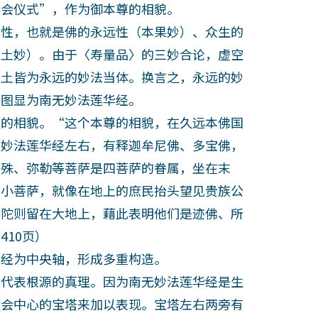
会仪式”，作为御本尊的相貌。
性，也就是佛的永远性（本果妙）、众生的
国土妙）。由于〈寿量品〉的三妙合论，虚空
国土皆为永远的妙法当体。换言之，永远的妙
法图显为南无妙法莲华经。
的相貌。“这个本尊的相貌，在久远本佛国
央妙法莲华经左右，有释迦牟尼佛、多宝佛，
文殊、弥勒等菩萨是四菩萨的眷属，坐在末
大小菩萨，就像在地上的庶民抬头望见贵族公
佛陀则留在大地上，藉此表明他们是迹佛、所
10页）
经为中央轴，形成多重构造。
代表根源的真理。因为南无妙法莲华经是生
空会中心的宝塔来加以表现。宝塔左右两旁有