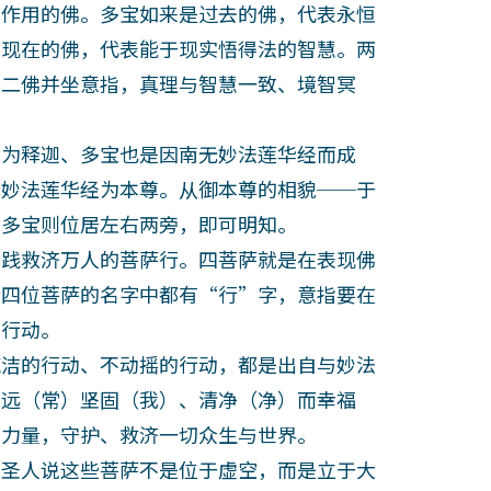
经作用的佛。多宝如来是过去的佛，代表永恒
是现在的佛，代表能于现实悟得法的智慧。两
。二佛并坐意指，真理与智慧一致、境智冥
为释迦、多宝也是因南无妙法莲华经而成
无妙法莲华经为本尊。从御本尊的相貌──于
、多宝则位居左右两旁，即可明知。
践救济万人的菩萨行。四菩萨就是在表现佛
行四位菩萨的名字中都有“行”字，意指要在
开行动。
洁的行动、不动摇的行动，都是出自与妙法
永远（常）坚固（我）、清净（净）而幸福
的力量，守护、救济一切众生与世界。
圣人说这些菩萨不是位于虚空，而是立于大