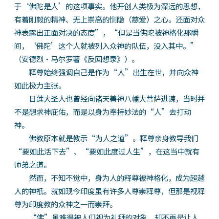
于‘佛陀是人’的这项事实。他开创人类极为深远的思想，
有着刚毅的精神、无上崇高的恻隐（慈爱）之心。还面对众
神表露出正面对决的态度”，“但是当佛陀被神格化那瞬
间，‘佛陀’这个人就被列入众神的队伍，没入其中。”
（安德烈·马尔罗著《反回想录》）。
释尊始终强调自己是作为“人”出生在世，并向众神
如此极力主张。
日莲大圣人也曾经向诸天善神八幡大菩萨进谏，当时并
不是想求神庇佑，而是以身为奉持妙法的“人”去打动
神。
佛教原本就是教示“为人之道”。释尊亲身教导我们
“要如此活下去”、“要如此度过人生”，在这当中就有
师弟之道。
然而，不知不觉中，身为人的释尊被神格化，成为超越
人的神祇。就如现今印度虽有许多人尊崇释尊，但那是视释
尊为印度教的众神之一而崇拜。
“佛”虽难得被人们视为礼拜的对象，却不再是让人