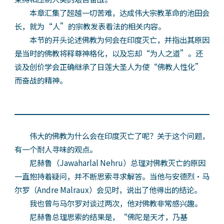
本章汇集了超越一切苦难，达成伟大宗教革命的池田会
长，就为“人”的宗教发表看法的相关内容。
本节的开头论述佛教为何会在印度灭亡，并指出其原因
是当时的佛教将释尊神格化，以及忘却“为人之道”。还
谈及创价学会正确继承了日莲大圣人为使“佛教人性化”
而奋战的精神。
伟大的佛教为什么会在印度灭亡了呢？关于这个问题，
有一个耐人寻味的观点。
尼赫鲁（Jawaharlal Nehru）总理对佛教灭亡的原因
一直抱持着疑问，并不断思索寻求解答。当他与安德烈·马
尔罗（Andre Malraux）会见时，说出了他得出的结论。
我也曾与马尔罗对谈过两次，他对佛教非常感兴趣。
尼赫鲁总理思索的结果是，“佛陀是天才，乃基