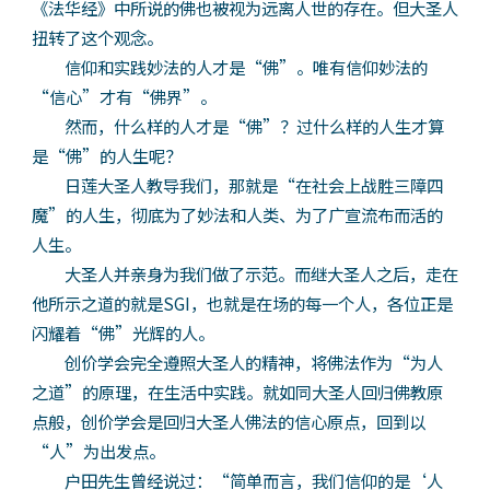
《法华经》中所说的佛也被视为远离人世的存在。但大圣人
扭转了这个观念。
信仰和实践妙法的人才是“佛”。唯有信仰妙法的
“信心”才有“佛界”。
然而，什么样的人才是“佛”？过什么样的人生才算
是“佛”的人生呢？
日莲大圣人教导我们，那就是“在社会上战胜三障四
魔”的人生，彻底为了妙法和人类、为了广宣流布而活的
人生。
大圣人并亲身为我们做了示范。而继大圣人之后，走在
他所示之道的就是SGI，也就是在场的每一个人，各位正是
闪耀着“佛”光辉的人。
创价学会完全遵照大圣人的精神，将佛法作为“为人
之道”的原理，在生活中实践。就如同大圣人回归佛教原
点般，创价学会是回归大圣人佛法的信心原点，回到以
“人”为出发点。
户田先生曾经说过：“简单而言，我们信仰的是‘人