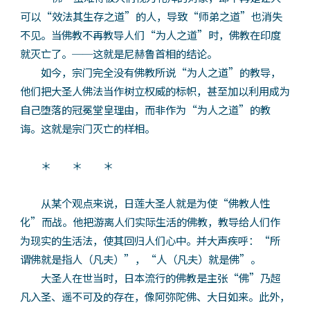
可以“效法其生存之道”的人，导致“师弟之道”也消失
不见。当佛教不再教导人们“为人之道”时，佛教在印度
就灭亡了。──这就是尼赫鲁首相的结论。
如今，宗门完全没有佛教所说“为人之道”的教导，
他们把大圣人佛法当作树立权威的标帜，甚至加以利用成为
自己堕落的冠冕堂皇理由，而非作为“为人之道”的教
诲。这就是宗门灭亡的样相。
＊ ＊ ＊
从某个观点来说，日莲大圣人就是为使“佛教人性
化”而战。他把游离人们实际生活的佛教，教导给人们作
为现实的生活法，使其回归人们心中。并大声疾呼：“所
谓佛就是指人（凡夫）”，“人（凡夫）就是佛”。
大圣人在世当时，日本流行的佛教是主张“佛”乃超
凡入圣、遥不可及的存在，像阿弥陀佛、大日如来。此外，