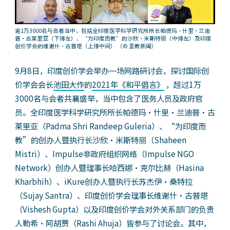
逾1万3000名与会者当中，包括全印度医学科学研究所所长帕德玛•什里•兰迪
普•古莱里亚（下排左）、“为印度而教”的沙欣•米斯特丽（中排左）及印度
创价学会的维谢什•古普塔（上排中间）
（© 圣教新闻）
9月8日，印度创价学会举办一场网路研讨会，探讨国际创
价学会会长
池田大作
的
2021年《和平倡言》
，超过1万
3000名与会者共襄盛举，当中包含了医务人员及政府官
员。全印度医学科学研究所所长帕德玛•什里•兰迪普•古
莱里亚（Padma Shri Randeep Guleria）、“为印度而
教”的创办人暨执行长沙欣•米斯特丽（Shaheen
Mistri）、Impulse非政府组织网络（Impulse NGO
Network）创办人暨理事长哈西娜•克尔比赫（Hasina
Kharbhih）、iKure创办人暨执行长苏杰伊•桑特拉
（Sujay Santra）、印度创价学会理事长维谢什•古普塔
（Vishesh Gupta）以及印度创价学会对外关系部门的负责
人勒希•阿胡贾（Rashi Ahuja）皆参与了讨论会。其中，